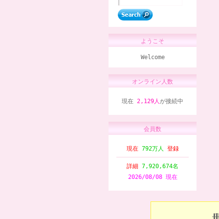
ようこそ
Welcome
オンライン人数
現在
2,129人
が接続中
会員数
現在
792万人
登録
詳細
7,920,674名
2026/08/08 現在