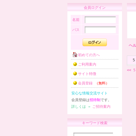
会員ログイン
名前
パス
ヘ
初めての方へ
5
ご利用案内
<<
5
サイト特徴
会員登録
（無料）
安心な情報交流サイト
会員登録は
招待制
です。
詳しくは ⇒
ご招待案内
キーワード検索