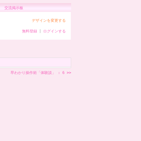
交流掲示板
デザインを変更する
無料登録
|
ログインする
早わかり操作術「体験談」 : 6
>>