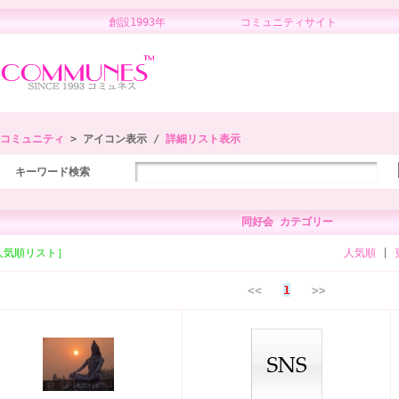
創設1993年 コミュニティサイト 
コミュニティ
> アイコン表示 /
詳細リスト表示
キーワード検索
同好会 カテゴリー
人気順リスト］
人気順
|
<<
1
>>