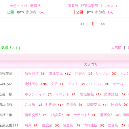
瞑想・ヨガ・呼吸法
富良野 野菜倶楽部 トウモロコ
公開
3pts
参加者
2人
非公開
1pts
参加者
1人
<<
1
>>
人気順リスト］
人気順
|
カテゴリー
情報交流
情報発信
友達交流
同好会
サークル
トレ
(8)
(21)
(3)
(6)
ふれあい
趣味関心
文学
ペット
パソコン
ゲーム
(20)
(4)
(2)
(9)
(1
社会一般
ボランティア
イベント
地域情報
団体活動
(2)
(0)
(2)
(0)
周辺情報
ご近所
町内会
自治会
親睦交流
同窓会
(1)
(1)
(0)
(4)
(0)
当社主催
情報交流*
相談室*
サポート*
講習会*
情
(2)
(3)
(3)
(4)
産業支援(1)
農業
建設業
製造業
情報通信
飲食業
(0)
(0)
(0)
(0)
(1)