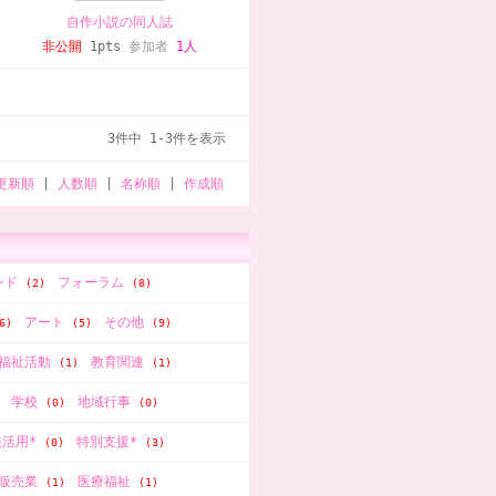
自作小説の同人誌
非公開
1pts
参加者
1人
3件中 1-3件を表示
更新順
|
人数順
|
名称順
|
作成順
ンド
フォーラム
(2)
(8)
アート
その他
6)
(5)
(9)
福祉活動
教育関連
(1)
(1)
学校
地域行事
(0)
(0)
報活用*
特別支援*
(0)
(3)
販売業
医療福祉
(1)
(1)