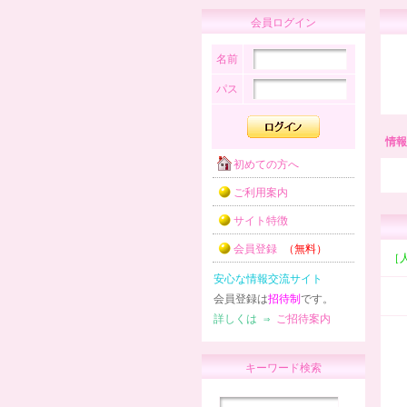
会員ログイン
名前
パス
情報
初めての方へ
ご利用案内
サイト特徴
会員登録
（無料）
［
安心な情報交流サイト
会員登録は
招待制
です。
詳しくは ⇒
ご招待案内
キーワード検索