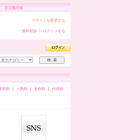
交流掲示板
デザインを変更する
無料登録
|
ログインする
更新順
|
人数順
|
名称順
|
作成順