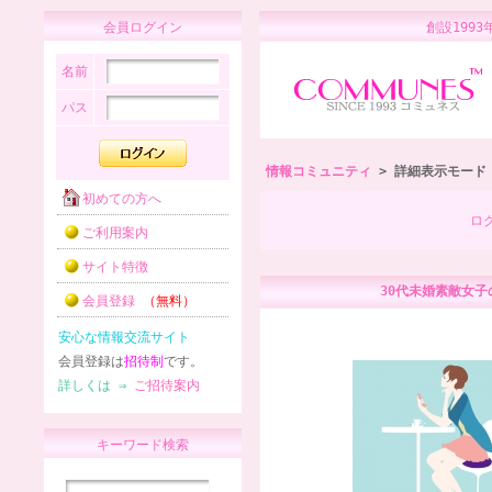
会員ログイン
創設1
名前
パス
情報コミュニティ
> 詳細表示モード
初めての方へ
ロ
ご利用案内
サイト特徴
30代未婚素敵女子
会員登録
（無料）
安心な情報交流サイト
会員登録は
招待制
です。
詳しくは ⇒
ご招待案内
キーワード検索