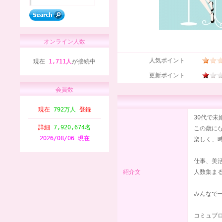
オンライン人数
人気ポイント
現在
1,711人
が接続中
更新ポイント
会員数
現在
792万人
登録
30代で未
詳細
7,920,674名
この歳に
2026/08/06 現在
楽しく、
仕事、美
紹介文
人数集ま
みんなで一
コミュブ