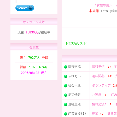
*女性専用ルー
非公開
1pts
参加
オンライン人数
現在
1,830人
が接続中
［作成順リスト］
会員数
現在
792万人
登録
情報交流
情報発信
詳細
7,920,674名
(8)
2026/08/08 現在
ふれあい
趣味関心
(20)
社会一般
ボランティア
(2
周辺情報
ご近所
町
(1)
当社主催
情報交流*
(2)
産業支援(1)
農業
建設
(0)