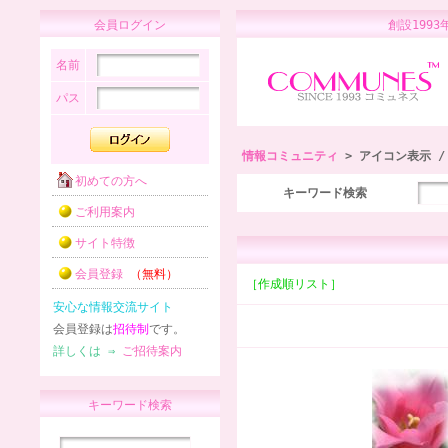
会員ログイン
創設1
名前
パス
情報コミュニティ
> アイコン表示 
初めての方へ
キーワード検索
ご利用案内
サイト特徴
会員登録
（無料）
［作成順リスト］
安心な情報交流サイト
会員登録は
招待制
です。
詳しくは ⇒
ご招待案内
キーワード検索