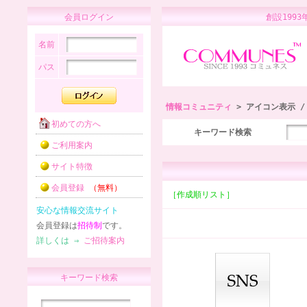
会員ログイン
創設1
名前
パス
情報コミュニティ
> アイコン表示 
初めての方へ
キーワード検索
ご利用案内
サイト特徴
会員登録
（無料）
［作成順リスト］
安心な情報交流サイト
会員登録は
招待制
です。
詳しくは ⇒
ご招待案内
キーワード検索