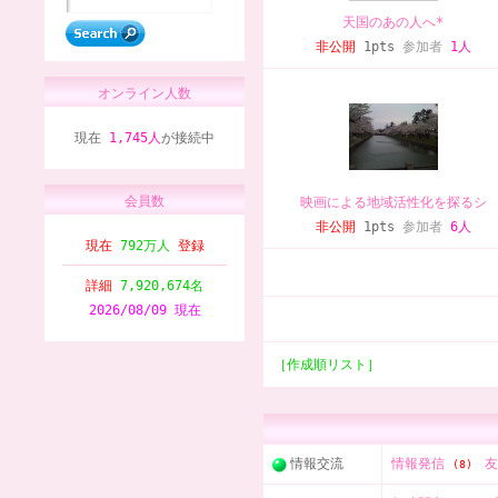
天国のあの人へ*
非公開
1pts
参加者
1人
オンライン人数
現在
1,745人
が接続中
会員数
映画による地域活性化を探るシ
非公開
1pts
参加者
6人
現在
792万人
登録
詳細
7,920,674名
2026/08/09 現在
［作成順リスト］
情報交流
情報発信
(8)