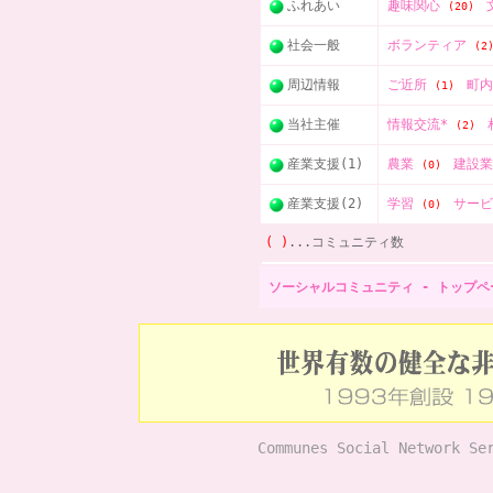
ふれあい
趣味関心
(20)
社会一般
ボランティア
(2
周辺情報
ご近所
町
(1)
当社主催
情報交流*
(2)
産業支援(1)
農業
建設
(0)
産業支援(2)
学習
サー
(0)
( )
...コミュニティ数
ソーシャルコミュニティ - トップペ
Communes Social Network Se